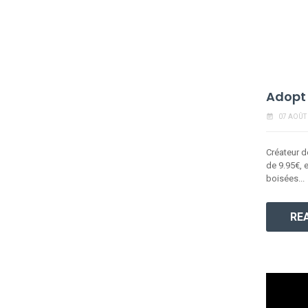
Adopt
event_note
07 AOÛT
Créateur d
de 9.95€, 
boisées...
RE