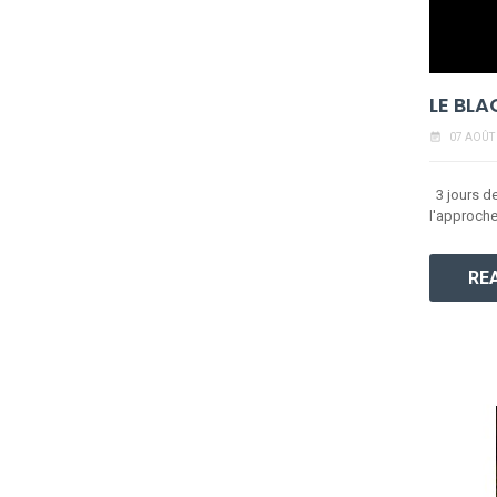
LE BLA
event_note
07 AOÛT
3 jours de
l'approche 
RE