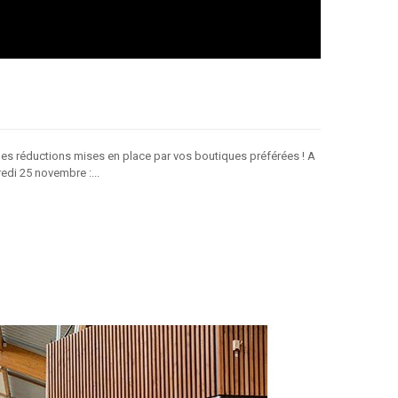
les réductions mises en place par vos boutiques préférées ! A
redi 25 novembre :...