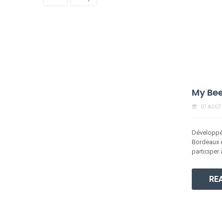
My Bee
event_note
07 AOÛT
Développés
Bordeaux e
participer à
RE