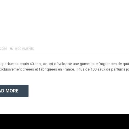
 2026
0 COMMENTS
e parfums depuis 40 ans , adopt développe une gamme de fragrances de qualité
exclusivement créées et fabriquées en France. Plus de 100 eaux de parfums joy
AD MORE