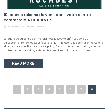
10 bonnes raisons de venir dans votre centre
commercial ROCADEST !
event_note
08 AOÛT 2026
0 COMMENTS
Le tout nouveau centre commercial Rocadest ouvre enfin ses portes à
Carcassonne. Son concept est fort et original : Proposer une destination polyvalente
alliant espaces de détente et de shopping. Dans un lieu contemporain, retrouvez
un éventail de magasins, restaurants et services qui combleront toutes vos...
READ MORE
1
2
3
4
5
6
7
8